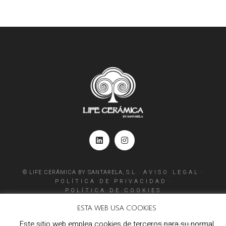
© LIFE CERÁMICA BY SANTARELA, S.L. ·
AVISO LEGAL
·
POLÍTICA DE PRIVACIDAD
·
POLÍTICA DE COOKIES
ESTA WEB USA COOKIES
Este sitio web emplea cookies de terceros para su normal