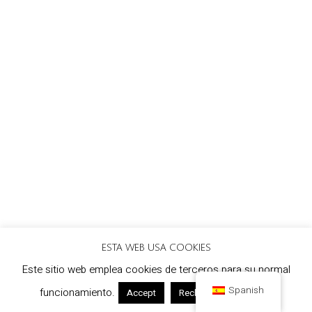
ESTA WEB USA COOKIES
Este sitio web emplea cookies de terceros para su normal
Spanish
funcionamiento.
Leer más
Accept
Rechazar