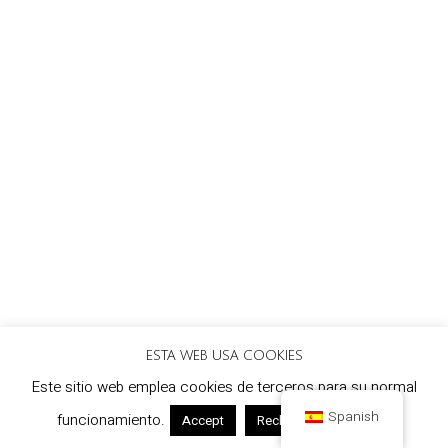
ESTA WEB USA COOKIES
Este sitio web emplea cookies de terceros para su normal
Spanish
funcionamiento.
Leer más
Accept
Rechazar